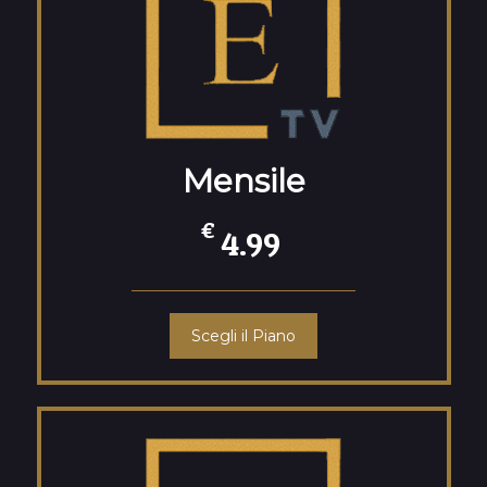
Mensile
€
4.99
Scegli il Piano