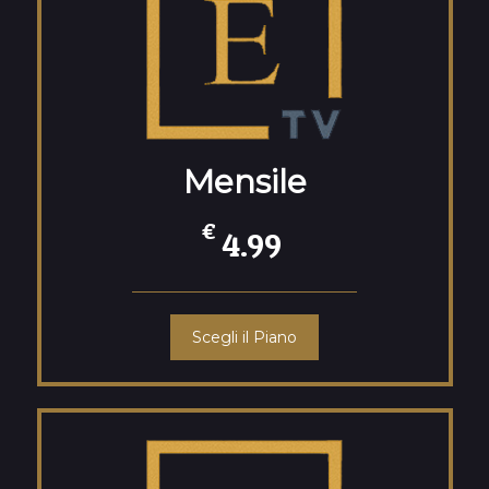
Mensile
€
4.99
Scegli il Piano