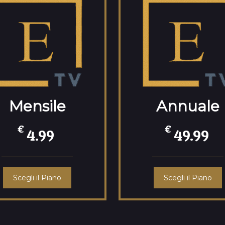
Mensile
Annuale
€
€
4.99
49.99
Scegli il Piano
Scegli il Piano