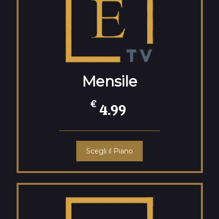
Mensile
€
4.99
Scegli il Piano