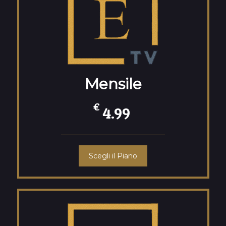
Mensile
€
4.99
Scegli il Piano