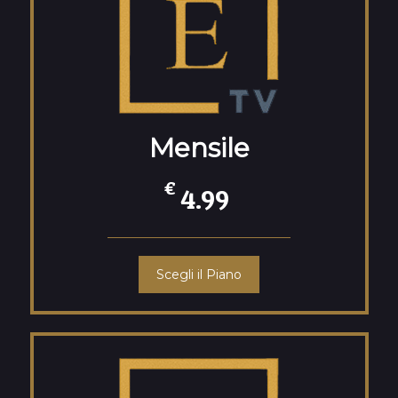
Mensile
€
4.99
Scegli il Piano