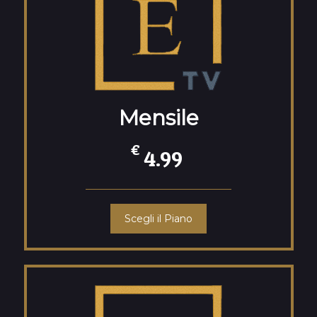
Mensile
€
4.99
Scegli il Piano