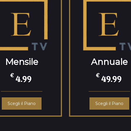
Mensile
Annuale
€
€
4.99
49.99
Scegli il Piano
Scegli il Piano