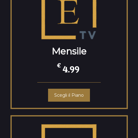
Mensile
€
4.99
Scegli il Piano