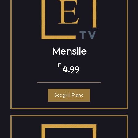
Mensile
€
4.99
Scegli il Piano