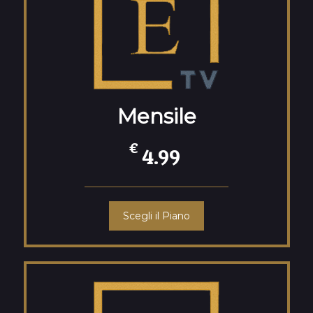
Mensile
€
4.99
Scegli il Piano