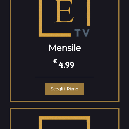
Mensile
€
4.99
Scegli il Piano