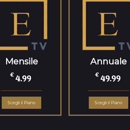
Mensile
Annuale
€
€
4.99
49.99
Scegli il Piano
Scegli il Piano