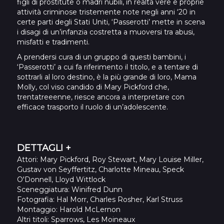
figli di prostitute o madri nubili, in realtà vere e proprie
attività criminose tristemente note negli anni ‘20 in
certe parti degli Stati Uniti, ‘Passerotti’ mette in scena
i disagi di un’infanzia costretta a muoversi tra abusi,
misfatti e tradimenti.
A prendersi cura di un gruppo di questi bambini, i
‘Passerotti’ a cui fa riferimento il titolo, e a tentare di
sottrarli al loro destino, è la più grande di loro, Mama
Molly, col viso candido di Mary Pickford che,
trentatreeenne, riesce ancora a interpretare con
efficace trasporto il ruolo di un’adolescente.
DETTAGLI +
Attori
: Mary Pickford, Roy Stewart, Mary Louise Miller,
Gustav von Seyffertitz, Charlotte Mineau, Speck
O'Donnell, Lloyd Wittlock
Sceneggiatura
: Winifred Dunn
Fotografia
: Hal Morr, Charles Rosher, Karl Struss
Montaggio
: Harold McLernon
Altri titoli
: Sparrows, Les Moineaux