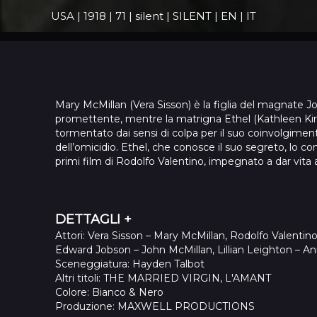
USA
|
1918
|
71
|
silent
|
SILENT
|
EN
|
IT
Mary McMillan (Vera Sisson) è la figlia del magnat
promettente, mentre la matrigna Ethel (Kathleen Kirkh
tormentato dai sensi di colpa per il suo coinvolgimen
dell’omicidio. Ethel, che conosce il suo segreto, lo 
primi film di Rodolfo Valentino, impegnato a dar vita 
DETTAGLI +
Attori
: Vera Sisson – Mary McMillan, Rodolfo Valenti
Edward Jobson – John McMillan, Lillian Leighton – An
Sceneggiatura
: Hayden Talbot
Altri titoli
: THE MARRIED VIRGIN, L'AMANT
Colore
: Bianco & Nero
Produzione
: MAXWELL PRODUCTIONS