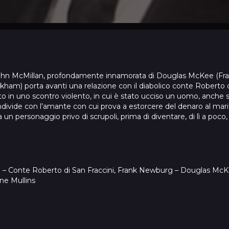
e John McMillan, profondamente innamorata di Douglas McKee (F
am) porta avanti una relazione con il diabolico conte Roberto di
to in uno scontro violento, in cui è stato ucciso un uomo, anche
condivide con l’amante con cui prova a estorcere del denaro al mar
a un personaggio privo di scrupoli, prima di diventare, di lì a po
no – Conte Roberto di San Fraccini, Frank Newburg – Douglas McK
ne Mullins