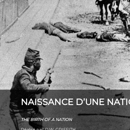
NAISSANCE D’UNE NAT
THE BIRTH OF A NATION
Réalisé par
:
D.W. GRIFFITH