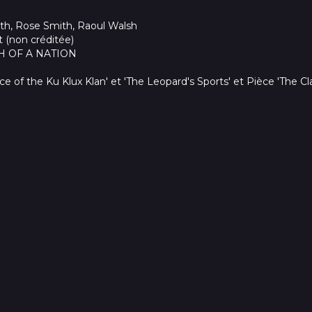
ith, Rose Smith, Raoul Walsh
t (non créditée)
TH OF A NATION
 of the Ku Klux Klan' et 'The Leopard's Sports' et Pièce 'The C