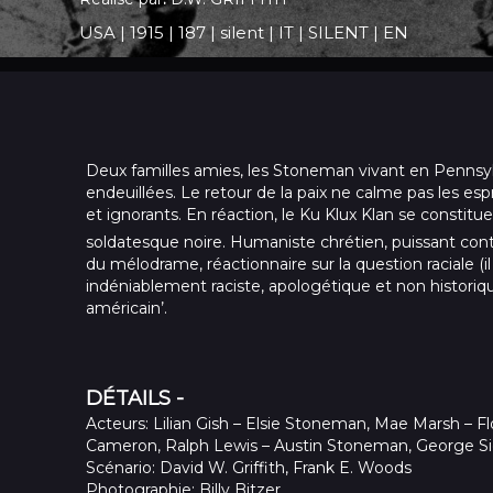
USA
|
1915
|
187
|
silent
|
IT
|
SILENT
|
EN
Deux familles amies, les Stoneman vivant en Pennsylva
endeuillées. Le retour de la paix ne calme pas les espr
et ignorants. En réaction, le Ku Klux Klan se constitu
soldatesque noire. Humaniste chrétien, puissant con
du mélodrame, réactionnaire sur la question raciale (il ét
indéniablement raciste, apologétique et non historique.
américain’.
DÉTAILS -
Acteurs
: Lilian Gish – Elsie Stoneman, Mae Marsh – 
Cameron, Ralph Lewis – Austin Stoneman, George Si
Scénario
: David W. Griffith, Frank E. Woods
Photographie
: Billy Bitzer