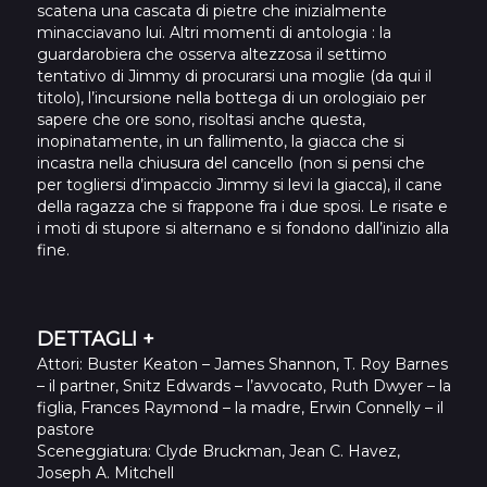
scatena una cascata di pietre che inizialmente
minacciavano lui. Altri momenti di antologia : la
guardarobiera che osserva altezzosa il settimo
tentativo di Jimmy di procurarsi una moglie (da qui il
titolo), l’incursione nella bottega di un orologiaio per
sapere che ore sono, risoltasi anche questa,
inopinatamente, in un fallimento, la giacca che si
incastra nella chiusura del cancello (non si pensi che
per togliersi d’impaccio Jimmy si levi la giacca), il cane
della ragazza che si frappone fra i due sposi. Le risate e
i moti di stupore si alternano e si fondono dall’inizio alla
fine.
DETTAGLI +
Attori
: Buster Keaton – James Shannon, T. Roy Barnes
– il partner, Snitz Edwards – l’avvocato, Ruth Dwyer – la
figlia, Frances Raymond – la madre, Erwin Connelly – il
pastore
Sceneggiatura
: Clyde Bruckman, Jean C. Havez,
Joseph A. Mitchell