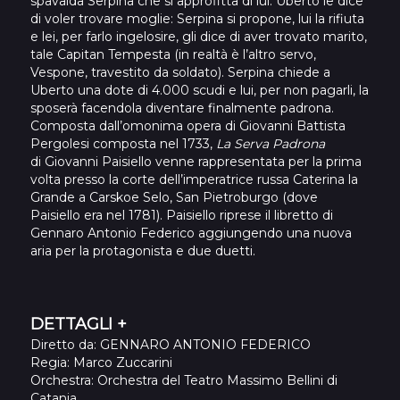
spavalda Serpina che si approfitta di lui. Uberto le dice
di voler trovare moglie: Serpina si propone, lui la rifiuta
e lei, per farlo ingelosire, gli dice di aver trovato marito,
tale Capitan Tempesta (in realtà è l’altro servo,
Vespone, travestito da soldato). Serpina chiede a
Uberto una dote di 4.000 scudi e lui, per non pagarli, la
sposerà facendola diventare finalmente padrona.
Composta dall’omonima opera di Giovanni Battista
Pergolesi composta nel 1733,
La Serva Padrona
di Giovanni Paisiello venne rappresentata per la prima
volta presso la corte dell’imperatrice russa Caterina la
Grande a Carskoe Selo, San Pietroburgo (dove
Paisiello era nel 1781). Paisiello riprese il libretto di
Gennaro Antonio Federico aggiungendo una nuova
aria per la protagonista e due duetti.
DETTAGLI +
Diretto da
: GENNARO ANTONIO FEDERICO
Regia
: Marco Zuccarini
Orchestra
: Orchestra del Teatro Massimo Bellini di
Catania