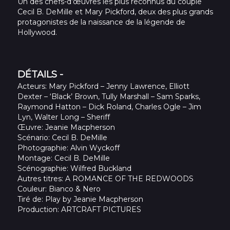
Un des chefs-d’œuvres les plus reconnus du couple
Cecil B. DeMille et Mary Pickford, deux des plus grands
protagonistes de la naissance de la légende de
Hollywood.
DÉTAILS -
Acteurs
: Mary Pickford – Jenny Lawrence, Elliott
Dexter – ‘Black’ Brown, Tully Marshall – Sam Sparks,
Raymond Hatton – Dick Roland, Charles Ogle – Jim
Lyn, Walter Long – Sheriff
Œuvre
: Jeanie Macpherson
Scénario
: Cecil B. DeMille
Photographie
: Alvin Wyckoff
Montage
: Cecil B. DeMille
Scénographie
: Wilfred Buckland
Autres titres
: A ROMANCE OF THE REDWOODS
Couleur
: Bianco & Nero
Tiré de
: Play by Jeanie Macpherson
Production
: ARTCRAFT PICTURES