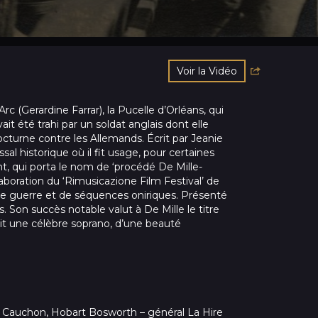
Voir la Vidéo
c (Gerardine Farrar), la Pucelle d’Orléans, qui
ait été trahi par un soldat anglais dont elle
 nocturne contre les Allemands. Écrit par Jeanie
ssal historique où il fit usage, pour certaines
nt, qui porta le nom de ‘procédé De Mille-
aboration du ‘Rimusicazione Film Festival’ de
e guerre et de séquences oniriques. Présenté
. Son succès notable valut à De Mille le titre
sit une célèbre soprano, d’une beauté
 – Cauchon, Hobart Bosworth – général La Hire