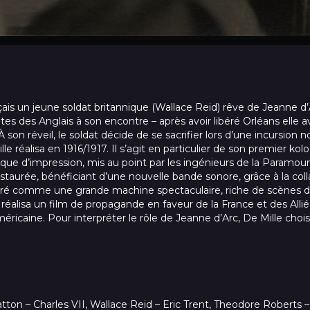
ais un jeune soldat britannique (Wallace Reid) rêve de Jeanne d’Ar
utes des Anglais à son encontre – après avoir libéré Orléans elle av
 À son réveil, le soldat décide de se sacrifier lors d’une incursion
e réalisa en 1916/1917. Il s’agit en particulier de son premier kolo
ique d’impression, mis au point par les ingénieurs de la Paramou
estaurée, bénéficiant d’une nouvelle bande sonore, grâce à la coll
éré comme une grande machine spectaculaire, riche de scènes d
réalisa un film de propagande en faveur de la France et des Alliés
éricaine. Pour interpréter le rôle de Jeanne d’Arc, De Mille choi
atton – Charles VII, Wallace Reid – Eric Trent, Theodore Roberts