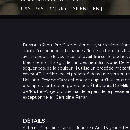
USA
|
1916
|
137
|
silent
|
SILENT
|
EN
|
IT
Durant la Première Guerre Mondiale, sur le front franç
l’incite à mourir pour la France afin de racheter les fa
avait repoussé les avances et avait fini sur le bûcher.
MacPherson, il s’agit de l’un des neuf films que De Mill
séquences, de la couleur. Il utilisa un procédé mécan
Wyckoff’. Le film est ici présenté dans une version r
Bolzano.
Jeanne d’Arc
est encore aujourd’hui consid
peu après l’entrée en guerre des États-Unis, De Mille 
de ‘Michel-Ange du cinéma’ de la part de la presse am
exceptionnelle : Geraldine Farrar.
DÉTAILS -
Acteurs
: Geraldine Farrar – Jeanne d'Arc, Raymond H