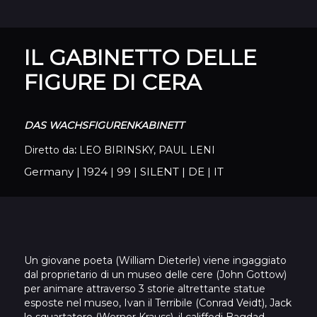
IL GABINETTO DELLE
FIGURE DI CERA
DAS WACHSFIGURENKABINETT
Diretto da
:
LEO BIRINSKY, PAUL LENI
Germany
|
1924
|
99
|
SILENT
|
DE
|
IT
Un giovane poeta (William Dieterle) viene ingaggiato
dal proprietario di un museo delle cere (John Gottow)
per animare attraverso 3 storie altrettante statue
esposte nel museo, Ivan il Terribile (Conrad Veidt), Jack
lo squartatore (Werner Krauss), il califfodi Bagdad