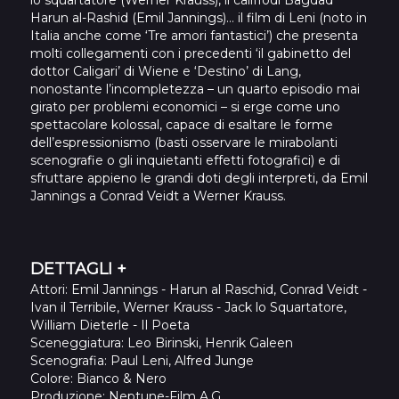
Harun al-Rashid (Emil Jannings)… il film di Leni (noto in
Italia anche come ‘Tre amori fantastici’) che presenta
molti collegamenti con i precedenti ‘il gabinetto del
dottor Caligari’ di Wiene e ‘Destino’ di Lang,
nonostante l’incompletezza – un quarto episodio mai
girato per problemi economici – si erge come uno
spettacolare kolossal, capace di esaltare le forme
dell’espressionismo (basti osservare le mirabolanti
scenografie o gli inquietanti effetti fotografici) e di
sfruttare appieno le grandi doti degli interpreti, da Emil
Jannings a Conrad Veidt a Werner Krauss.
DETTAGLI +
Attori
: Emil Jannings - Harun al Raschid, Conrad Veidt -
Ivan il Terribile, Werner Krauss - Jack lo Squartatore,
William Dieterle - Il Poeta
Sceneggiatura
: Leo Birinski, Henrik Galeen
Scenografia
: Paul Leni, Alfred Junge
Colore
: Bianco & Nero
Produzione
: Neptune-Film A.G.