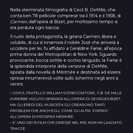
Nella sterminata filmografia di Cecil B. DeMille, che
conta ben 78 pellicole comprese tra il 1914 e il 1958, di
Carmen
, dall’opera di Bizet, per moltissimo tempo si
era perduta ogni traccia.
Il ruolo della protagonista, la gitana Carmen, libera e
volubile, di cui si innamora il nobile José che arriverà a
uccidere per lei, fu affidato a Geraldine Farrar, all’epoca
prima donna del Metropolitan di New York. Sguardo
provocante, bocca sottile e occhio languido, la Farrar è
la splendida interprete della versione di DeMille,
ispirata dalla novella di Mérimée e destinata ad essere
ripresa innumerevoli volte sullo schermo negli anni a
venire.
– CON IL FRATELLO WILLIAM SCENEGGIATORE, C.B. DE MILLE
AVREBBE VOLUTO ISPIRARSI ALL’OPERA DI GEORGES BIZET,
MA GLI EREDI DEL MUSICISTA GLI CREARONO TANTI
PROBLEMI CHE ANCH’EGLI, COME GLI ALTRI, S’ISPIRO’
ALL’OPERA DI PROSPER MERIMÉE.
– E’ UNO DEI 13 FILM CHE DIRESSE NEL 1915. NON HA LASCIATO
TRACCE.